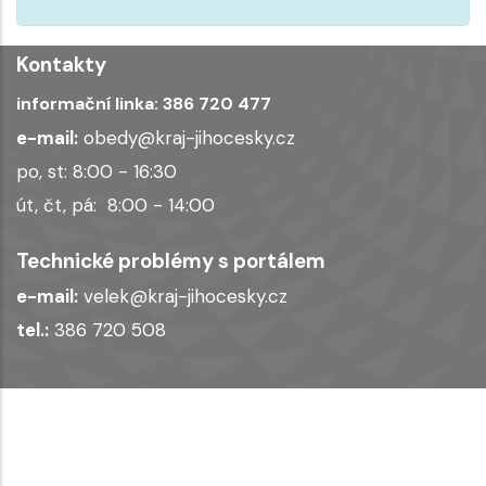
message
Kontakty
informační linka:
386 720 477
e-mail:
obedy@kraj-jihocesky.cz
po, st: 8:00 - 16:30
út, čt, pá: 8:00 - 14:00
Technické problémy s portálem
e-mail:
velek@kraj-jihocesky.cz
tel.:
386 720 508